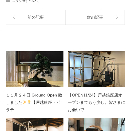
スタジオについて
前の記事
次の記事
関連記事
１１月２４日 Ground Open 致
【OPEN11/24】戸越銀座店オ
しました
【戸越銀座・ピ
ープンまでもう少し。皆さまに
ラテ…
お会いで…