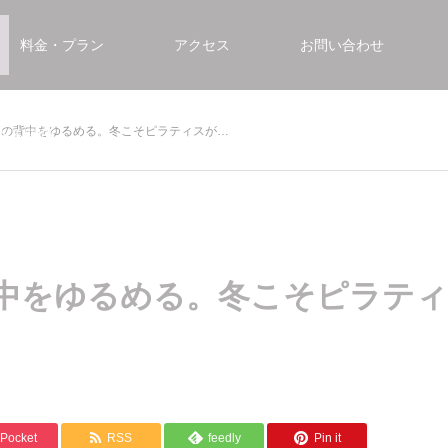
料金・プラン
アクセス
お問い合わせ
の背中をゆるめる。冬こそピラティスが…
くある質問
中をゆるめる。冬こそピラティ
Pocket
RSS
feedly
Pin it