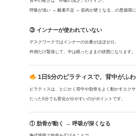
背中の硬さは「呼吸の浅さ」のサイン。
呼吸が浅い → 酸素不足 → 筋肉が硬くなる…の悪循環
③ インナーが使われていない
デスクワークではインナーの出番がほぼゼロ。
外側だけ緊張して、中は眠ったままの状態になります。
1日5分のピラティスで、背中がふ
ピラティスは、とにかく背中や肋骨をよく動かすエクサ
たった5分でも変化が出やすいのがポイントです。
① 肋骨が動く → 呼吸が深くなる
胸式呼吸で肋骨を広げることで、