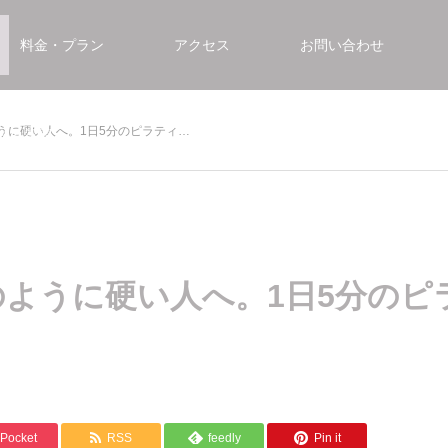
料金・プラン
アクセス
お問い合わせ
うに硬い人へ。1日5分のピラティ…
くある質問
ように硬い人へ。1日5分のピ
Pocket
RSS
feedly
Pin it