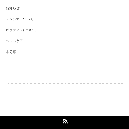
お知らせ
スタジオについて
ピラティスについて
ヘルスケア
未分類
戸越銀座エリア完全個室のパーソナルピ
ラティススタジオ
RSS